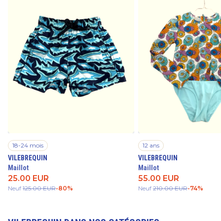
18-24 mois
12 ans
VILEBREQUIN
VILEBREQUIN
Maillot
Maillot
25.00
EUR
55.00
EUR
Neuf
125.00
EUR
-
80
%
Neuf
210.00
EUR
-
74
%