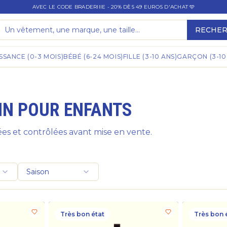
AVEC LE CODE BRADERIIIE - 20% DÈS 49 EUROS D'ACHAT 🩵
RECHE
SSANCE (0-3 MOIS)
BÉBÉ (6-24 MOIS)
FILLE (3-10 ANS)
GARÇON (3-10
IN POUR ENFANTS
es et contrôlées avant mise en vente.
Saison
Très bon état
Très bon 