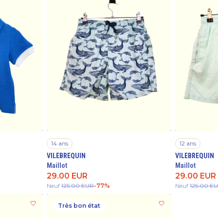
14 ans
12 ans
VILEBREQUIN
VILEBREQUIN
Maillot
Maillot
29.00
EUR
29.00
EUR
Neuf
125.00
EUR
-
77
%
Neuf
125.00
E
Très bon état