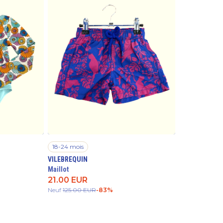
18-24 mois
VILEBREQUIN
Maillot
21.00
EUR
Neuf
125.00
EUR
-
83
%