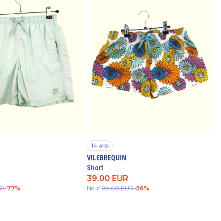
14 ans
VILEBREQUIN
Short
39.00
EUR
UR
-
77
%
Neuf
89.00
EUR
-
56
%