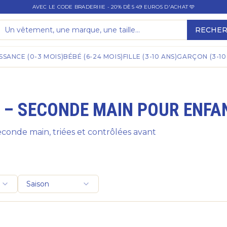
AVEC LE CODE BRADERIIIE - 20% DÈS 49 EUROS D'ACHAT 🩵
RECHE
SSANCE (0-3 MOIS)
BÉBÉ (6-24 MOIS)
FILLE (3-10 ANS)
GARÇON (3-10
 – SECONDE MAIN POUR ENFA
nde main, triées et contrôlées avant
Saison