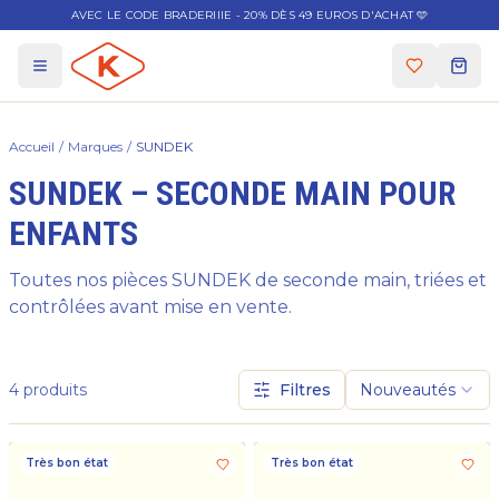
AVEC LE CODE BRADERIIIE - 20% DÈS 49 EUROS D'ACHAT 🩵
Accueil
/
Marques
/
SUNDEK
SUNDEK – SECONDE MAIN POUR
ENFANTS
Toutes nos pièces SUNDEK de seconde main, triées et
contrôlées avant mise en vente.
4
produits
Filtres
Nouveautés
Très bon état
Très bon état