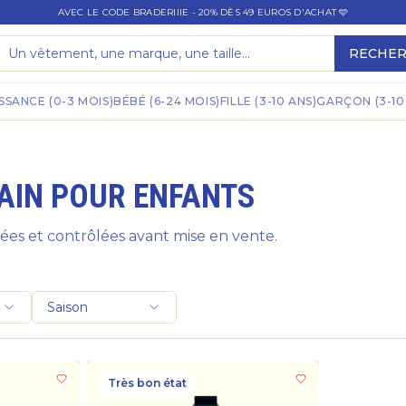
AVEC LE CODE BRADERIIIE - 20% DÈS 49 EUROS D'ACHAT 🩵
RECHE
SSANCE (0-3 MOIS)
BÉBÉ (6-24 MOIS)
FILLE (3-10 ANS)
GARÇON (3-10
AIN POUR ENFANTS
es et contrôlées avant mise en vente.
Saison
Très bon état