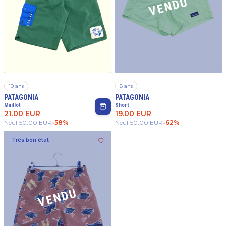
VENDU
10 ans
8 ans
PATAGONIA
PATAGONIA
Maillot
Short
21.00
EUR
19.00
EUR
Neuf
50.00
EUR
-
58
%
Neuf
50.00
EUR
-
62
%
Très bon état
VENDU