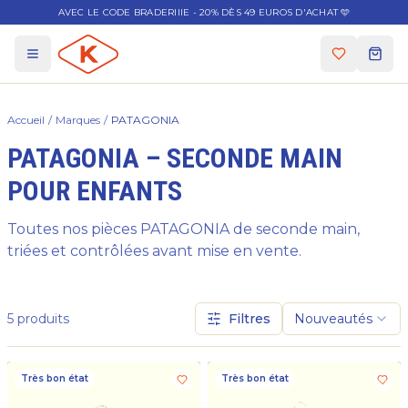
AVEC LE CODE BRADERIIIE - 20% DÈS 49 EUROS D'ACHAT 🩵
Accueil
/
Marques
/
PATAGONIA
PATAGONIA – SECONDE MAIN
POUR ENFANTS
Toutes nos pièces PATAGONIA de seconde main,
triées et contrôlées avant mise en vente.
5
produits
Filtres
Nouveautés
Très bon état
Très bon état