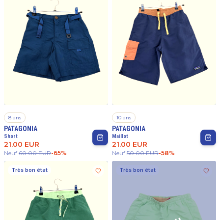
8 ans
10 ans
PATAGONIA
PATAGONIA
Short
Maillot
21.00
EUR
21.00
EUR
Neuf
60.00
EUR
-
65
%
Neuf
50.00
EUR
-
58
%
Très bon état
Très bon état