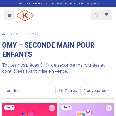
AVEC LE CODE BRADERIIIE - 20% DÈS 49 EUROS D'ACHAT 🩵
Accueil
/
Marques
/
OMY
OMY – SECONDE MAIN POUR
ENFANTS
Toutes nos pièces OMY de seconde main, triées et
contrôlées avant mise en vente.
12
produits
Filtres
Nouveautés
Neuf
Neuf