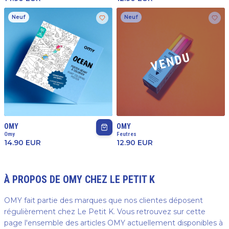
Neuf
Neuf
VENDU
OMY
OMY
Omy
Feutres
14.90
EUR
12.90
EUR
À PROPOS DE
OMY
CHEZ LE PETIT K
OMY fait partie des marques que nos clientes déposent
régulièrement chez Le Petit K. Vous retrouvez sur cette
page l'ensemble des articles OMY actuellement disponibles à