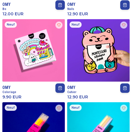
OMY
OMY
Bo
Nails
12.00
EUR
12.90
EUR
Neuf
Neuf
OMY
OMY
Coloriage
Cahier
9.90
EUR
12.90
EUR
Neuf
Neuf