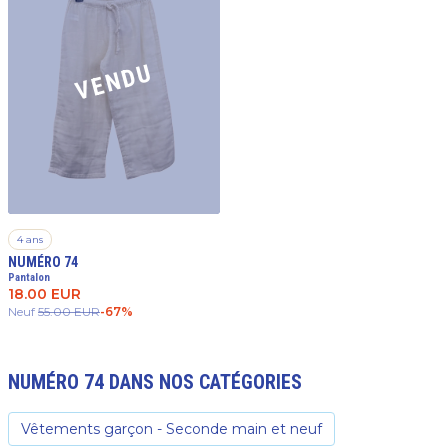
VENDU
4 ans
NUMÉRO 74
Pantalon
18.00
EUR
Neuf
55.00
EUR
-
67
%
NUMÉRO 74
DANS NOS CATÉGORIES
Vêtements garçon - Seconde main et neuf