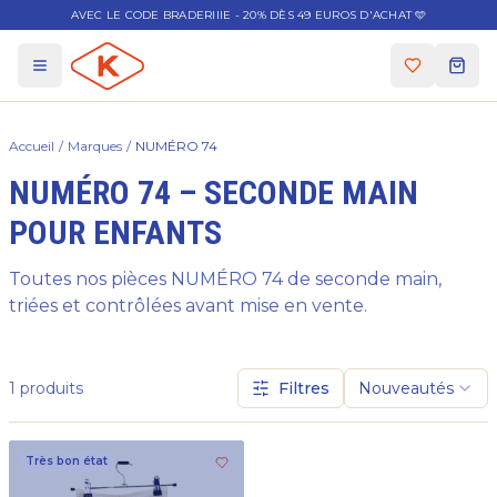
AVEC LE CODE BRADERIIIE - 20% DÈS 49 EUROS D'ACHAT 🩵
Accueil
/
Marques
/
NUMÉRO 74
NUMÉRO 74 – SECONDE MAIN
POUR ENFANTS
Toutes nos pièces NUMÉRO 74 de seconde main,
triées et contrôlées avant mise en vente.
1
produits
Filtres
Nouveautés
Très bon état