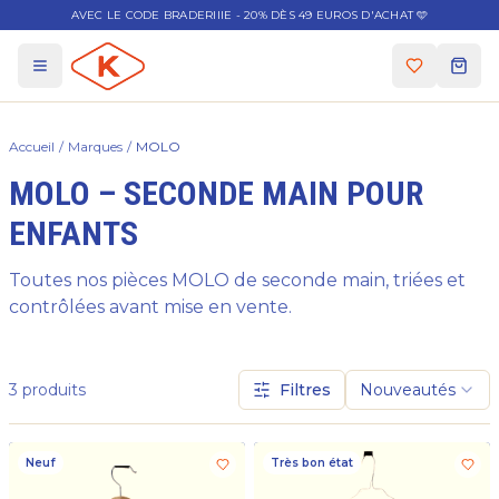
AVEC LE CODE BRADERIIIE - 20% DÈS 49 EUROS D'ACHAT 🩵
Accueil
/
Marques
/
MOLO
MOLO – SECONDE MAIN POUR
ENFANTS
Toutes nos pièces MOLO de seconde main, triées et
contrôlées avant mise en vente.
3
produits
Filtres
Nouveautés
Neuf
Très bon état