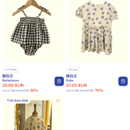
1-3 mois
10 ans
MOLO
MOLO
Barboteuse
Robe
25.00
EUR
21.00
EUR
Neuf
55.00
EUR
-
55
%
Neuf
69.00
EUR
-
70
%
Très bon état