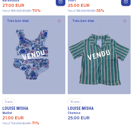
Barboteuse
Short
27.00
EUR
25.00
EUR
Neuf
89.00
EUR
-
70
%
Neuf
55.00
EUR
-
55
%
Très bon état
Très bon état
VENDU
VENDU
3 ans
10 ans
LOUISE MISHA
LOUISE MISHA
Maillot
Chemise
21.00
EUR
25.00
EUR
Neuf
72.00
EUR
-
71
%