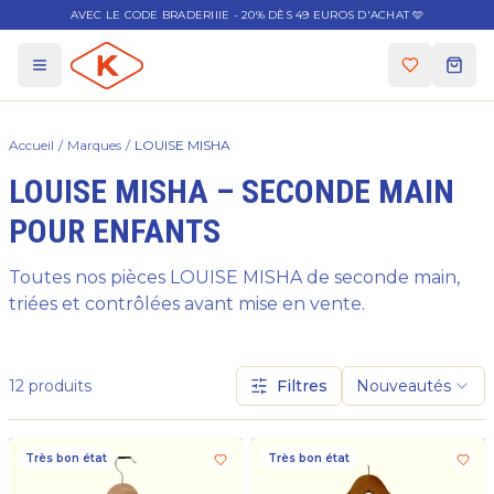
AVEC LE CODE BRADERIIIE - 20% DÈS 49 EUROS D'ACHAT 🩵
Accueil
/
Marques
/
LOUISE MISHA
LOUISE MISHA – SECONDE MAIN
POUR ENFANTS
Toutes nos pièces LOUISE MISHA de seconde main,
triées et contrôlées avant mise en vente.
12
produits
Filtres
Nouveautés
Très bon état
Très bon état