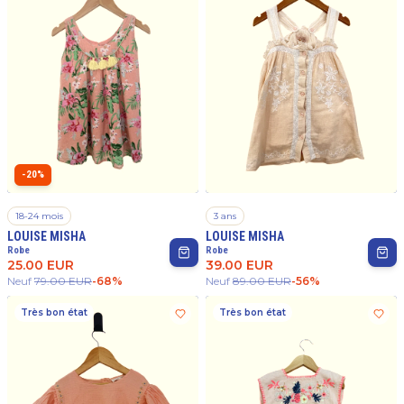
-20%
18-24 mois
3 ans
LOUISE MISHA
LOUISE MISHA
Robe
Robe
25.00
EUR
39.00
EUR
Neuf
79.00
EUR
-
68
%
Neuf
89.00
EUR
-
56
%
Très bon état
Très bon état