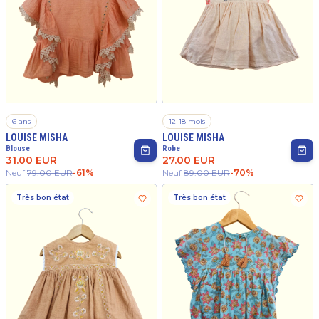
6 ans
12-18 mois
LOUISE MISHA
LOUISE MISHA
Blouse
Robe
31.00
EUR
27.00
EUR
Neuf
79.00
EUR
-
61
%
Neuf
89.00
EUR
-
70
%
Très bon état
Très bon état