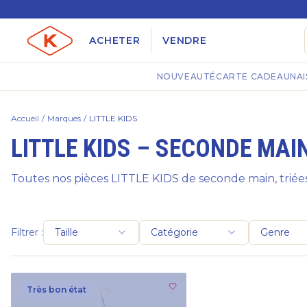
ACHETER
VENDRE
NOUVEAUTÉ
CARTE CADEAU
NAI
Accueil
/
Marques
/
LITTLE KIDS
LITTLE KIDS – SECONDE MAI
Toutes nos pièces LITTLE KIDS de seconde main, triées
Filtrer :
Taille
Catégorie
Genre
Très bon état