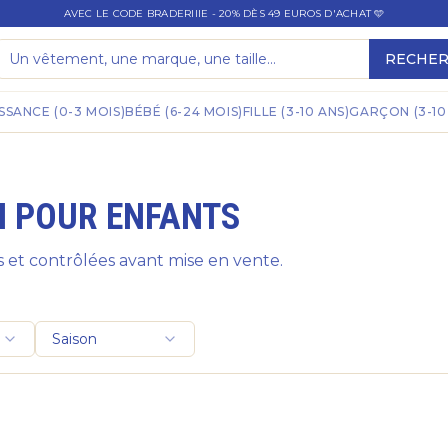
AVEC LE CODE BRADERIIIE - 20% DÈS 49 EUROS D'ACHAT 🩵
RECHE
SSANCE (0-3 MOIS)
BÉBÉ (6-24 MOIS)
FILLE (3-10 ANS)
GARÇON (3-10
N POUR ENFANTS
 et contrôlées avant mise en vente.
Saison